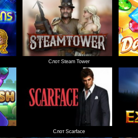
Слот Steam Tower
Слот Scarface