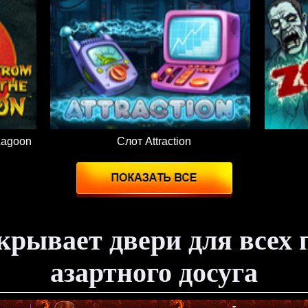
 Lagoon
Слот Attraction
ткрывает двери для всех
азартного досуга