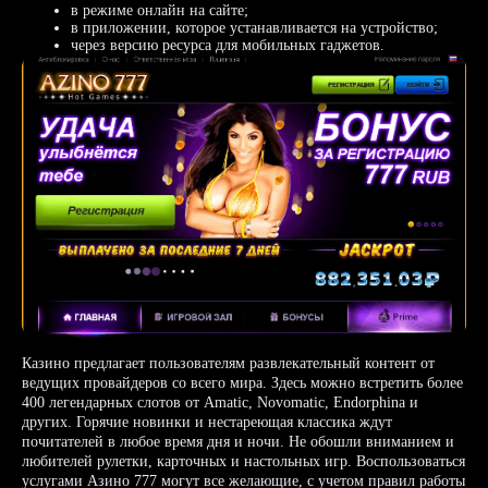
в режиме онлайн на сайте;
в приложении, которое устанавливается на устройство;
через версию ресурса для мобильных гаджетов.
Казино предлагает пользователям развлекательный контент от
ведущих провайдеров со всего мира. Здесь можно встретить более
400 легендарных слотов от Amatic, Novomatic, Endorphina и
других. Горячие новинки и нестареющая классика ждут
почитателей в любое время дня и ночи. Не обошли вниманием и
любителей рулетки, карточных и настольных игр. Воспользоваться
услугами Азино 777 могут все желающие, с учетом правил работы