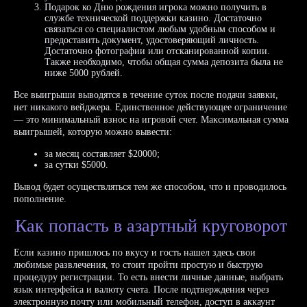
Подарок ко Дню рождения игрока можно получить в
службе технической поддержки казино. Достаточно
связаться со специалистом любым удобным способом и
предоставить документ, удостоверяющий личность.
Достаточно фотографии или отсканированной копии.
Также необходимо, чтобы общая сумма депозита была не
ниже 5000 рублей.
Все выигрыши выводятся в течение суток после подачи заявки,
нет никакого вейджера. Единственное действующее ограничение
— это минимальный взнос на игровой счет. Максимальная сумма
выигрышей, которую можно вывести:
за месяц составляет $20000;
за сутки $5000.
Вывод будет осуществляться тем же способом, что и проводилось
пополнение.
Как попасть в азартный круговорот
Если казино пришлось по вкусу и гость нашел здесь свои
любимые развлечения, то стоит пройти простую и быструю
процедуру регистрации. То есть внести личные данные, выбрать
язык интерфейса и валюту счета. После подтверждения через
электронную почту или мобильный телефон, доступ в аккаунт