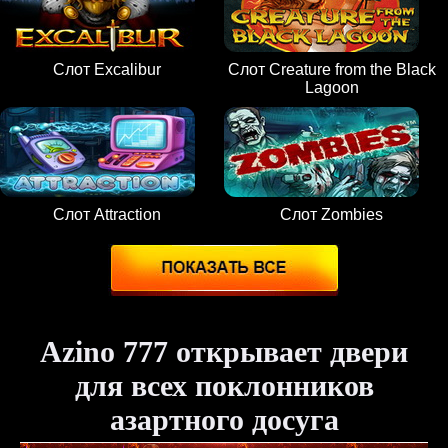
Слот Excalibur
Слот Creature from the Black
Lagoon
Слот Attraction
Слот Zombies
Azino 777 открывает двери
для всех поклонников
азартного досуга