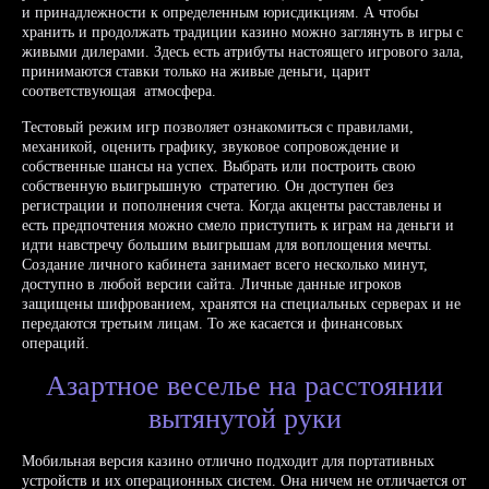
и принадлежности к определенным юрисдикциям. А чтобы
хранить и продолжать традиции казино можно заглянуть в игры с
живыми дилерами. Здесь есть атрибуты настоящего игрового зала,
принимаются ставки только на живые деньги, царит
соответствующая атмосфера.
Тестовый режим игр позволяет ознакомиться с правилами,
механикой, оценить графику, звуковое сопровождение и
собственные шансы на успех. Выбрать или построить свою
собственную выигрышную стратегию. Он доступен без
регистрации и пополнения счета. Когда акценты расставлены и
есть предпочтения можно смело приступить к играм на деньги и
идти навстречу большим выигрышам для воплощения мечты.
Создание личного кабинета занимает всего несколько минут,
доступно в любой версии сайта. Личные данные игроков
защищены шифрованием, хранятся на специальных серверах и не
передаются третьим лицам. То же касается и финансовых
операций.
Азартное веселье на расстоянии
вытянутой руки
Мобильная версия казино отлично подходит для портативных
устройств и их операционных систем. Она ничем не отличается от