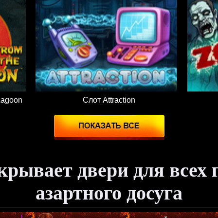
 Lagoon
Слот Attraction
ткрывает двери для всех
азартного досуга