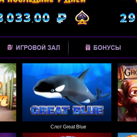
Слот Great Blue