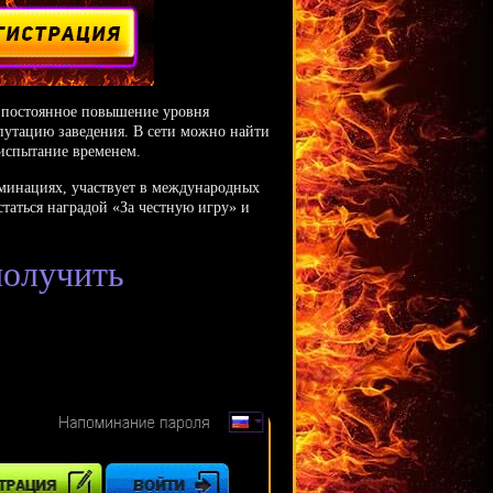
и постоянное повышение уровня
епутацию заведения. В сети можно найти
 испытание временем.
оминациях, участвует в международных
таться наградой «За честную игру» и
получить