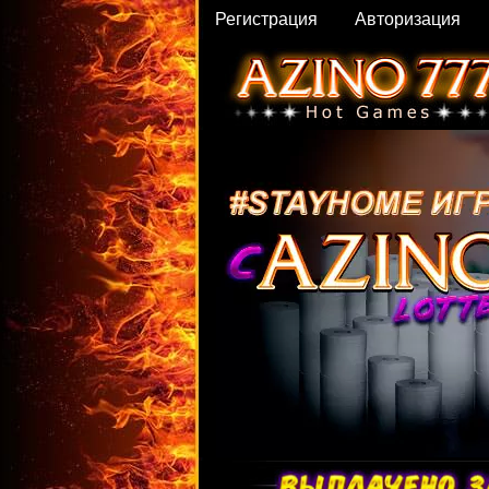
Регистрация
Авторизация