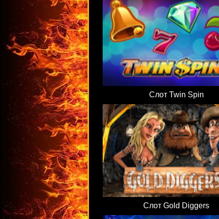
Слот Twin Spin
Слот Gold Diggers