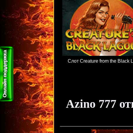
Онлайн поддержка
Слот Creature from the Black
Azino 777 о