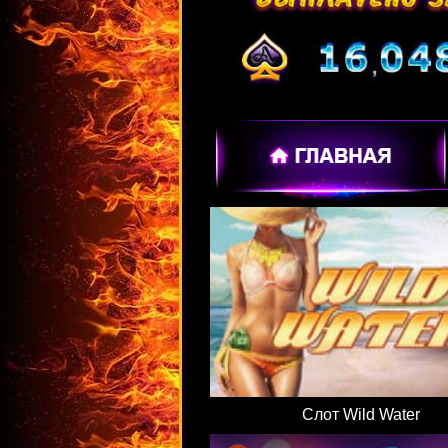
Слот Wild Water