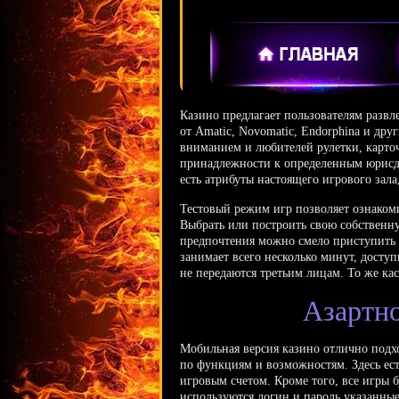
Казино предлагает пользователям развл
от Amatic, Novomatic, Endorphina и др
вниманием и любителей рулетки, карточ
принадлежности к определенным юрисди
есть атрибуты настоящего игрового зал
Тестовый режим игр позволяет ознакоми
Выбрать или построить свою собственн
предпочтения можно смело приступить 
занимает всего несколько минут, дост
не передаются третьим лицам. То же ка
Азартно
Мобильная версия казино отлично подх
по функциям и возможностям. Здесь ест
игровым счетом. Кроме того, все игры б
используются логин и пароль указанны