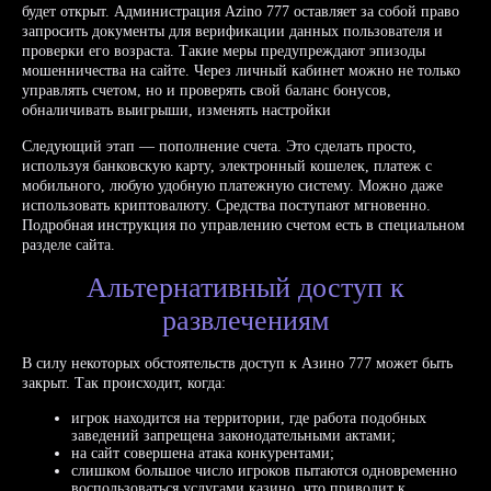
будет открыт. Администрация Azino 777 оставляет за собой право
запросить документы для верификации данных пользователя и
проверки его возраста. Такие меры предупреждают эпизоды
мошенничества на сайте. Через личный кабинет можно не только
управлять счетом, но и проверять свой баланс бонусов,
обналичивать выигрыши, изменять настройки
Следующий этап — пополнение счета. Это сделать просто,
используя банковскую карту, электронный кошелек, платеж с
мобильного, любую удобную платежную систему. Можно даже
использовать криптовалюту. Средства поступают мгновенно.
Подробная инструкция по управлению счетом есть в специальном
разделе сайта.
Альтернативный доступ к
развлечениям
В силу некоторых обстоятельств доступ к Азино 777 может быть
закрыт. Так происходит, когда:
игрок находится на территории, где работа подобных
заведений запрещена законодательными актами;
на сайт совершена атака конкурентами;
слишком большое число игроков пытаются одновременно
воспользоваться услугами казино, что приводит к