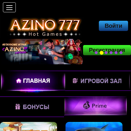
Войти
Региcтрация