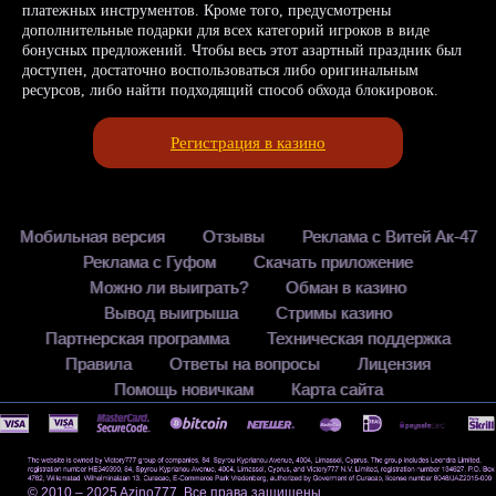
платежных инструментов. Кроме того, предусмотрены
дополнительные подарки для всех категорий игроков в виде
бонусных предложений. Чтобы весь этот азартный праздник был
доступен, достаточно воспользоваться либо оригинальным
ресурсов, либо найти подходящий способ обхода блокировок.
Регистрация в казино
Мобильная версия
Отзывы
Реклама с Витей Ак-47
Реклама с Гуфом
Скачать приложение
Можно ли выиграть?
Обман в казино
Вывод выигрыша
Стримы казино
Партнерская программа
Техническая поддержка
Правила
Ответы на вопросы
Лицензия
Помощь новичкам
Карта сайта
© 2010 – 2025 Azino777. Все права защищены.