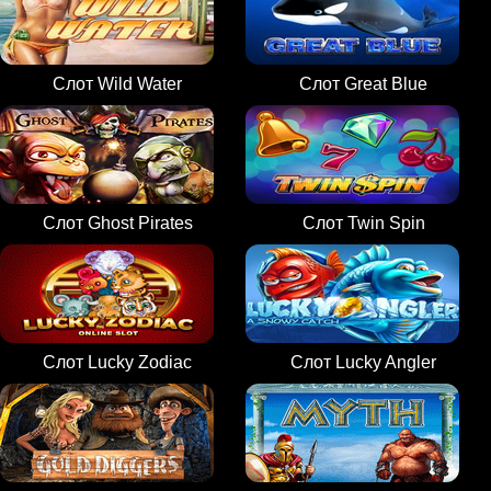
Слот Wild Water
Слот Great Blue
Слот Ghost Pirates
Слот Twin Spin
Слот Lucky Zodiac
Слот Lucky Angler