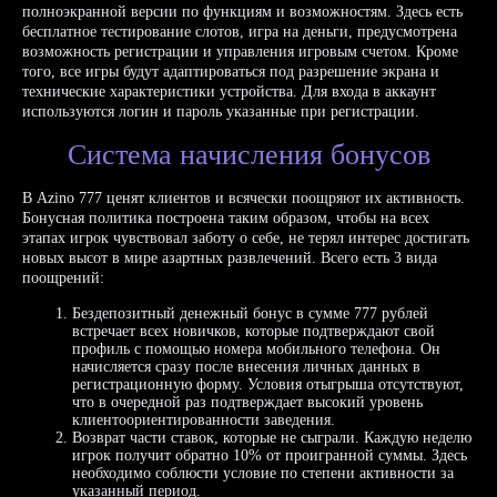
полноэкранной версии по функциям и возможностям. Здесь есть
бесплатное тестирование слотов, игра на деньги, предусмотрена
возможность регистрации и управления игровым счетом. Кроме
того, все игры будут адаптироваться под разрешение экрана и
технические характеристики устройства. Для входа в аккаунт
используются логин и пароль указанные при регистрации.
Система начисления бонусов
В Azino 777 ценят клиентов и всячески поощряют их активность.
Бонусная политика построена таким образом, чтобы на всех
этапах игрок чувствовал заботу о себе, не терял интерес достигать
новых высот в мире азартных развлечений. Всего есть 3 вида
поощрений:
Бездепозитный денежный бонус в сумме 777 рублей
встречает всех новичков, которые подтверждают свой
профиль с помощью номера мобильного телефона. Он
начисляется сразу после внесения личных данных в
регистрационную форму. Условия отыгрыша отсутствуют,
что в очередной раз подтверждает высокий уровень
клиентоориентированности заведения.
Возврат части ставок, которые не сыграли. Каждую неделю
игрок получит обратно 10% от проигранной суммы. Здесь
необходимо соблюсти условие по степени активности за
указанный период.