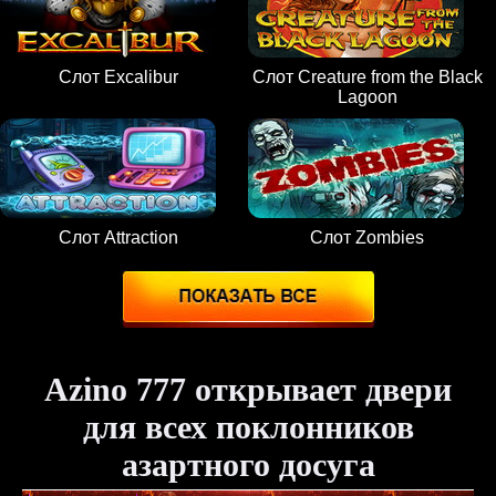
Слот Excalibur
Слот Creature from the Black
Lagoon
Слот Attraction
Слот Zombies
Azino 777 открывает двери
для всех поклонников
азартного досуга