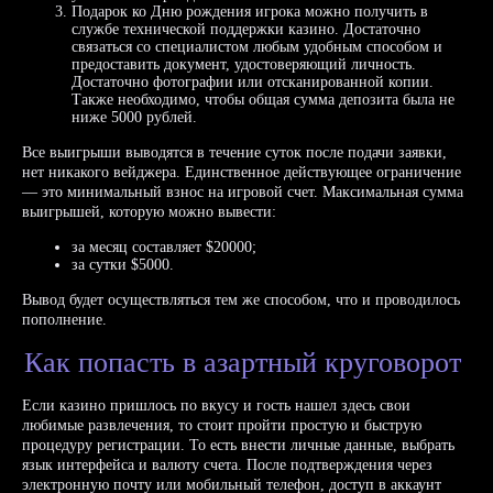
Подарок ко Дню рождения игрока можно получить в
службе технической поддержки казино. Достаточно
связаться со специалистом любым удобным способом и
предоставить документ, удостоверяющий личность.
Достаточно фотографии или отсканированной копии.
Также необходимо, чтобы общая сумма депозита была не
ниже 5000 рублей.
Все выигрыши выводятся в течение суток после подачи заявки,
нет никакого вейджера. Единственное действующее ограничение
— это минимальный взнос на игровой счет. Максимальная сумма
выигрышей, которую можно вывести:
за месяц составляет $20000;
за сутки $5000.
Вывод будет осуществляться тем же способом, что и проводилось
пополнение.
Как попасть в азартный круговорот
Если казино пришлось по вкусу и гость нашел здесь свои
любимые развлечения, то стоит пройти простую и быструю
процедуру регистрации. То есть внести личные данные, выбрать
язык интерфейса и валюту счета. После подтверждения через
электронную почту или мобильный телефон, доступ в аккаунт