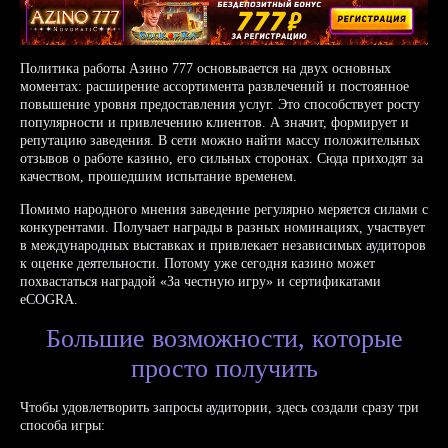
Политика работы Азино 777 основывается на двух основных
моментах: расширение ассортимента развлечений и постоянное
повышение уровня предоставления услуг. Это способствует росту
популярности и привлечению клиентов. А значит, формирует и
репутацию заведения. В сети можно найти массу положительных
отзывов о работе казино, его сильных сторонах. Сюда приходят за
качеством, прошедшим испытание временем.
Помимо народного мнения заведение регулярно меряется силами с
конкурентами. Получает награды в разных номинациях, участвует
в международных выставках и привлекает независимых аудиторов
к оценке деятельности. Потому уже сегодня казино может
похвастаться наградой «За честную игру» и сертификатами
eCOGRA.
Большие возможности, которые
просто получить
Чтобы удовлетворить запросы аудитории, здесь создали сразу три
способа игры: