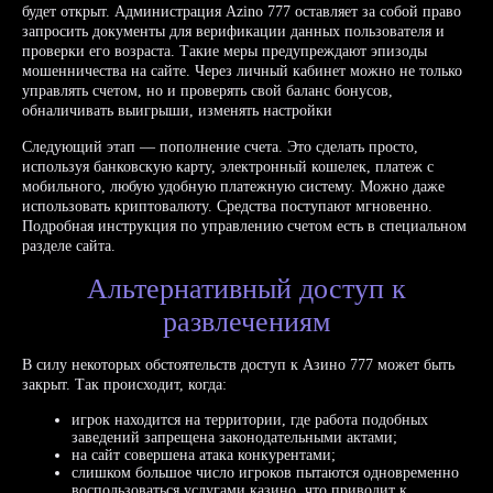
будет открыт. Администрация Azino 777 оставляет за собой право
запросить документы для верификации данных пользователя и
проверки его возраста. Такие меры предупреждают эпизоды
мошенничества на сайте. Через личный кабинет можно не только
управлять счетом, но и проверять свой баланс бонусов,
обналичивать выигрыши, изменять настройки
Следующий этап — пополнение счета. Это сделать просто,
используя банковскую карту, электронный кошелек, платеж с
мобильного, любую удобную платежную систему. Можно даже
использовать криптовалюту. Средства поступают мгновенно.
Подробная инструкция по управлению счетом есть в специальном
разделе сайта.
Альтернативный доступ к
развлечениям
В силу некоторых обстоятельств доступ к Азино 777 может быть
закрыт. Так происходит, когда:
игрок находится на территории, где работа подобных
заведений запрещена законодательными актами;
на сайт совершена атака конкурентами;
слишком большое число игроков пытаются одновременно
воспользоваться услугами казино, что приводит к