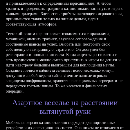
и принадлежности к определенным юрисдикциям. А чтобы
хранить и продолжать традиции казино можно заглянуть в игры с
живыми дилерами. Здесь есть атрибуты настоящего игрового зала,
принимаются ставки только на живые деньги, царит
соответствующая атмосфера.
Тестовый режим игр позволяет ознакомиться с правилами,
механикой, оценить графику, звуковое сопровождение и
собственные шансы на успех. Выбрать или построить свою
собственную выигрышную стратегию. Он доступен без
регистрации и пополнения счета. Когда акценты расставлены и
есть предпочтения можно смело приступить к играм на деньги и
идти навстречу большим выигрышам для воплощения мечты.
Создание личного кабинета занимает всего несколько минут,
доступно в любой версии сайта. Личные данные игроков
защищены шифрованием, хранятся на специальных серверах и не
передаются третьим лицам. То же касается и финансовых
операций.
Азартное веселье на расстоянии
вытянутой руки
Мобильная версия казино отлично подходит для портативных
устройств и их операционных систем. Она ничем не отличается от