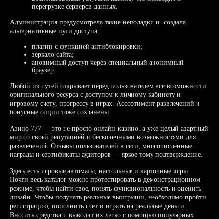
перегрузке серверов данных.
Администрация предусмотрела такие неполадки и создала
альтернативные пути доступа:
плагин с функцией антиблокировки;
зеркало сайта;
анонимный доступ через специальный анонимный
браузер.
Любой из путей открывает перед пользователем все возможности
оригинального ресурса с доступом к личному кабинету и
игровому счету, прогрессу в играх. Ассортимент развлечений и
бонусные опции тоже сохранены.
Азино 777 — это не просто онлайн-казино, а уже целый азартный
мир со своей репутацией и бесконечными возможностями для
развлечений. Отзывы пользователей в сети, многочисленные
награды и сертификаты аудиторов — яркое тому подтверждение.
Здесь есть игровые автоматы, настольные и карточные игры.
Почти весь каталог можно протестировать в демонстрационном
режиме, чтобы найти свое, понять функциональность и оценить
дизайн. Чтобы получать реальные выигрыши, необходимо пройти
регистрацию, пополнить счет и играть на реальные деньги.
Вносить средства и выводит их легко с помощью популярных