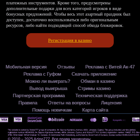
платежных инструментов. Кроме того, предусмотрены
дополнительные подарки для всех категорий игроков в виде
бонусных предложений. Чтобы весь этот азартный праздник был
доступен, достаточно воспользоваться либо оригинальным
ресурсов, либо найти подходящий способ обхода блокировок.
Регистрация в казино
Мобильная версия
Отзывы
Реклама с Витей Ак-47
Реклама с Гуфом
Скачать приложение
Можно ли выиграть?
Обман в казино
Вывод выигрыша
Стримы казино
Партнерская программа
Техническая поддержка
Правила
Ответы на вопросы
Лицензия
Помощь новичкам
Карта сайта
© 2010 – 2025 Azino777. Все права защищены.