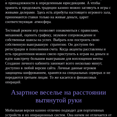
и принадлежности к определенным юрисдикциям. А чтобы
хранить и продолжать традиции казино можно заглянуть в игры с
живыми дилерами. Здесь есть атрибуты настоящего игрового зала,
принимаются ставки только на живые деньги, царит
соответствующая атмосфера.
Тестовый режим игр позволяет ознакомиться с правилами,
механикой, оценить графику, звуковое сопровождение и
собственные шансы на успех. Выбрать или построить свою
собственную выигрышную стратегию. Он доступен без
регистрации и пополнения счета. Когда акценты расставлены и
есть предпочтения можно смело приступить к играм на деньги и
идти навстречу большим выигрышам для воплощения мечты.
Создание личного кабинета занимает всего несколько минут,
доступно в любой версии сайта. Личные данные игроков
защищены шифрованием, хранятся на специальных серверах и не
передаются третьим лицам. То же касается и финансовых
операций.
Азартное веселье на расстоянии
вытянутой руки
Мобильная версия казино отлично подходит для портативных
устройств и их операционных систем. Она ничем не отличается от