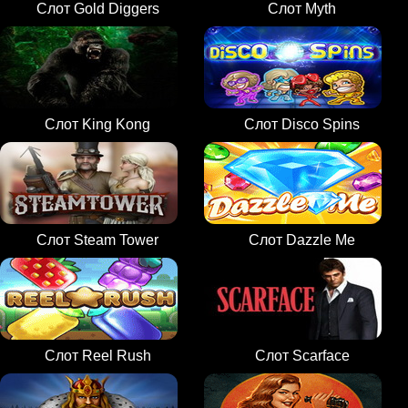
Слот Gold Diggers
Слот Myth
Слот King Kong
Слот Disco Spins
Слот Steam Tower
Слот Dazzle Me
Слот Reel Rush
Слот Scarface