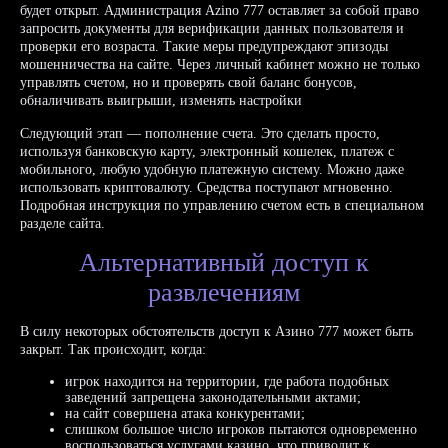
будет открыт. Администрация Azino 777 оставляет за собой право
запросить документы для верификации данных пользователя и
проверки его возраста. Такие меры предупреждают эпизоды
мошенничества на сайте. Через личный кабинет можно не только
управлять счетом, но и проверять свой баланс бонусов,
обналичивать выигрыши, изменять настройки
Следующий этап — пополнение счета. Это сделать просто,
используя банковскую карту, электронный кошелек, платеж с
мобильного, любую удобную платежную систему. Можно даже
использовать криптовалюту. Средства поступают мгновенно.
Подробная инструкция по управлению счетом есть в специальном
разделе сайта.
Альтернативный доступ к
развлечениям
В силу некоторых обстоятельств доступ к Азино 777 может быть
закрыт. Так происходит, когда:
игрок находится на территории, где работа подобных
заведений запрещена законодательными актами;
на сайт совершена атака конкурентами;
слишком большое число игроков пытаются одновременно
воспользоваться услугами казино, что приводит к