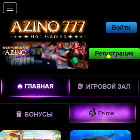
Войти
Региcтрация