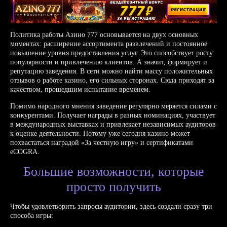
Политика работы Азино 777 основывается на двух основных
моментах: расширение ассортимента развлечений и постоянное
повышение уровня предоставления услуг. Это способствует росту
популярности и привлечению клиентов. А значит, формирует и
репутацию заведения. В сети можно найти массу положительных
отзывов о работе казино, его сильных сторонах. Сюда приходят за
качеством, прошедшим испытание временем.
Помимо народного мнения заведение регулярно меряется силами с
конкурентами. Получает награды в разных номинациях, участвует
в международных выставках и привлекает независимых аудиторов
к оценке деятельности. Потому уже сегодня казино может
похвастаться наградой «За честную игру» и сертификатами
eCOGRA.
Большие возможности, которые
просто получить
Чтобы удовлетворить запросы аудитории, здесь создали сразу три
способа игры: