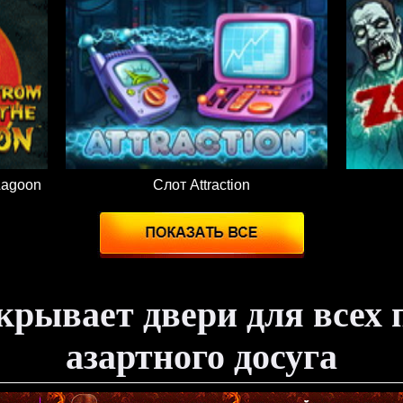
 Lagoon
Слот Attraction
ткрывает двери для всех
азартного досуга