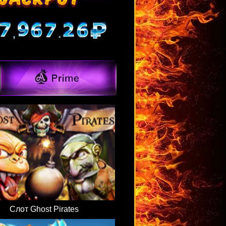
Слот Ghost Pirates