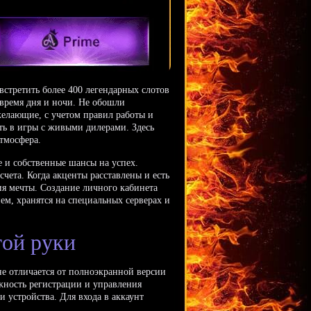
встретить более 400 легендарных слотов
 время дня и ночи. Не обошли
желающие, с учетом правил работы и
ь в игры с живыми дилерами. Здесь
атмосфера.
е и собственные шансы на успех.
ета. Когда акценты расставлены и есть
я мечты. Создание личного кабинета
м, хранятся на специальных серверах и
той руки
е отличается от полноэкранной версии
ожность регистрации и управления
и устройства. Для входа в аккаунт