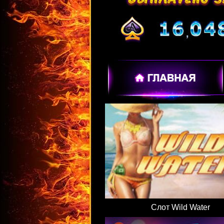
Слот Wild Water