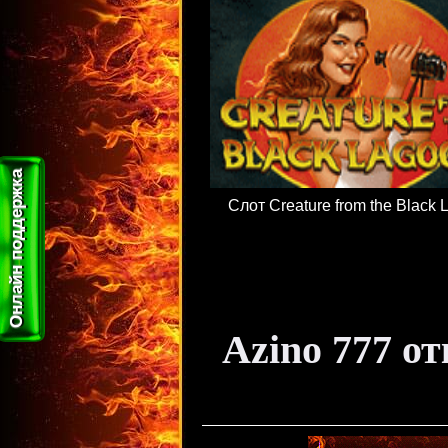
Онлайн поддержка
Слот Creature from the Black
Azino 777 о