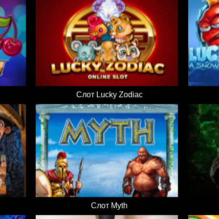
Слот Lucky Zodiac
Слот Myth