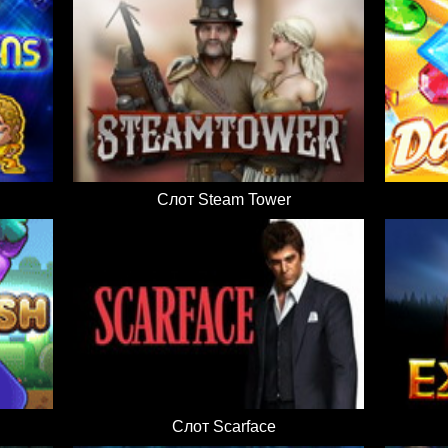
Слот Steam Tower
Слот Scarface