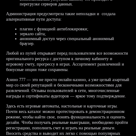
перегрузке серверов данных.
Администрация предусмотрела такие неполадки и создала
альтернативные пути доступа:
плагин с функцией антиблокировки;
зеркало сайта;
анонимный доступ через специальный анонимный
браузер.
Любой из путей открывает перед пользователем все возможности
оригинального ресурса с доступом к личному кабинету и
игровому счету, прогрессу в играх. Ассортимент развлечений и
бонусные опции тоже сохранены.
Азино 777 — это не просто онлайн-казино, а уже целый азартный
мир со своей репутацией и бесконечными возможностями для
развлечений. Отзывы пользователей в сети, многочисленные
награды и сертификаты аудиторов — яркое тому подтверждение.
Здесь есть игровые автоматы, настольные и карточные игры.
Почти весь каталог можно протестировать в демонстрационном
режиме, чтобы найти свое, понять функциональность и оценить
дизайн. Чтобы получать реальные выигрыши, необходимо пройти
регистрацию, пополнить счет и играть на реальные деньги.
Вносить средства и выводит их легко с помощью популярных