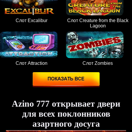
Слот Excalibur
Слот Creature from the Black
Lagoon
Слот Attraction
Слот Zombies
Azino 777 открывает двери
для всех поклонников
азартного досуга