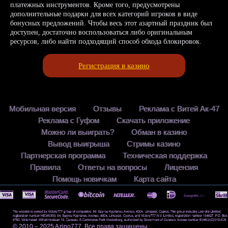
платежных инструментов. Кроме того, предусмотрены
дополнительные подарки для всех категорий игроков в виде
бонусных предложений. Чтобы весь этот азартный праздник был
доступен, достаточно воспользоваться либо оригинальным
ресурсов, либо найти подходящий способ обхода блокировок.
Регистрация в казино
Мобильная версия
Отзывы
Реклама с Витей Ак-47
Реклама с Гуфом
Скачать приложение
Можно ли выиграть?
Обман в казино
Вывод выигрыша
Стримы казино
Партнерская программа
Техническая поддержка
Правила
Ответы на вопросы
Лицензия
Помощь новичкам
Карта сайта
© 2010 – 2025 Azino777. Все права защищены.