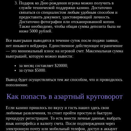
Подарок ко Дню рождения игрока можно получить в
службе технической поддержки казино. Достаточно
связаться со специалистом любым удобным способом и
предоставить документ, удостоверяющий личность.
Достаточно фотографии или отсканированной копии.
Также необходимо, чтобы общая сумма депозита была не
ниже 5000 рублей.
Все выигрыши выводятся в течение суток после подачи заявки,
нет никакого вейджера. Единственное действующее ограничение
— это минимальный взнос на игровой счет. Максимальная сумма
выигрышей, которую можно вывести:
за месяц составляет $20000;
за сутки $5000.
Вывод будет осуществляться тем же способом, что и проводилось
пополнение.
Как попасть в азартный круговорот
Если казино пришлось по вкусу и гость нашел здесь свои
любимые развлечения, то стоит пройти простую и быструю
процедуру регистрации. То есть внести личные данные, выбрать
язык интерфейса и валюту счета. После подтверждения через
электронную почту или мобильный телефон, доступ в аккаунт