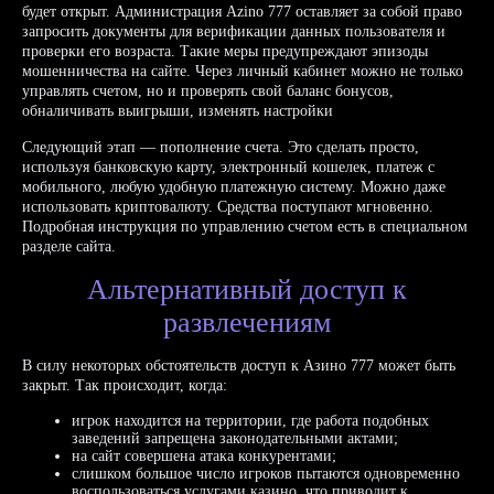
будет открыт. Администрация Azino 777 оставляет за собой право
запросить документы для верификации данных пользователя и
проверки его возраста. Такие меры предупреждают эпизоды
мошенничества на сайте. Через личный кабинет можно не только
управлять счетом, но и проверять свой баланс бонусов,
обналичивать выигрыши, изменять настройки
Следующий этап — пополнение счета. Это сделать просто,
используя банковскую карту, электронный кошелек, платеж с
мобильного, любую удобную платежную систему. Можно даже
использовать криптовалюту. Средства поступают мгновенно.
Подробная инструкция по управлению счетом есть в специальном
разделе сайта.
Альтернативный доступ к
развлечениям
В силу некоторых обстоятельств доступ к Азино 777 может быть
закрыт. Так происходит, когда:
игрок находится на территории, где работа подобных
заведений запрещена законодательными актами;
на сайт совершена атака конкурентами;
слишком большое число игроков пытаются одновременно
воспользоваться услугами казино, что приводит к