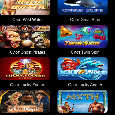
Слот Wild Water
Слот Great Blue
Слот Ghost Pirates
Слот Twin Spin
Слот Lucky Zodiac
Слот Lucky Angler