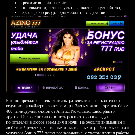
в режиме онлайн на сайте;
в приложении, которое устанавливается на устройство;
через версию ресурса для мобильных гаджетов.
Казино предлагает пользователям развлекательный контент от
ведущих провайдеров со всего мира. Здесь можно встретить более
400 легендарных слотов от Amatic, Novomatic, Endorphina и
других. Горячие новинки и нестареющая классика ждут
почитателей в любое время дня и ночи. Не обошли вниманием и
любителей рулетки, карточных и настольных игр. Воспользоваться
услугами Азино 777 могут все желающие, с учетом правил работы