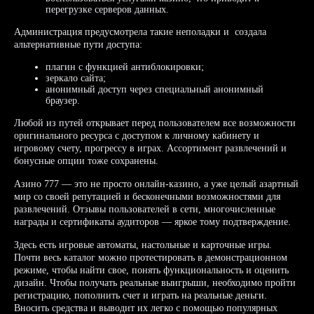
перегрузке серверов данных.
Администрация предусмотрела такие неполадки и создала
альтернативные пути доступа:
плагин с функцией антиблокировки;
зеркало сайта;
анонимный доступ через специальный анонимный
браузер.
Любой из путей открывает перед пользователем все возможности
оригинального ресурса с доступом к личному кабинету и
игровому счету, прогрессу в играх. Ассортимент развлечений и
бонусные опции тоже сохранены.
Азино 777 — это не просто онлайн-казино, а уже целый азартный
мир со своей репутацией и бесконечными возможностями для
развлечений. Отзывы пользователей в сети, многочисленные
награды и сертификаты аудиторов — яркое тому подтверждение.
Здесь есть игровые автоматы, настольные и карточные игры.
Почти весь каталог можно протестировать в демонстрационном
режиме, чтобы найти свое, понять функциональность и оценить
дизайн. Чтобы получать реальные выигрыши, необходимо пройти
регистрацию, пополнить счет и играть на реальные деньги.
Вносить средства и выводит их легко с помощью популярных