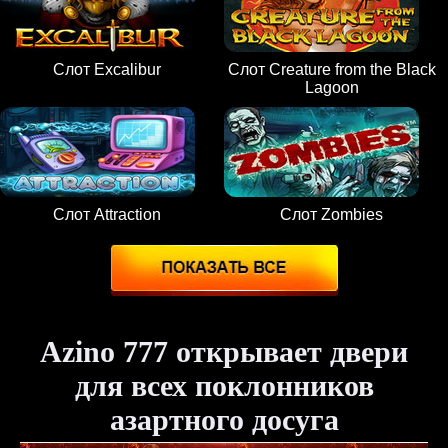
Слот Excalibur
Слот Creature from the Black
Lagoon
Слот Attraction
Слот Zombies
Azino 777 открывает двери
для всех поклонников
азартного досуга