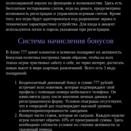
полноэкранной версии по функциям и возможностям. Здесь есть
бесплатное тестирование слотов, игра на деньги, предусмотрена
возможность регистрации и управления игровым счетом. Кроме
того, все игры будут адаптироваться под разрешение экрана и
технические характеристики устройства. Для входа в аккаунт
используются логин и пароль указанные при регистрации.
Система начисления бонусов
В Azino 777 ценят клиентов и всячески поощряют их активность.
Бонусная политика построена таким образом, чтобы на всех
этапах игрок чувствовал заботу о себе, не терял интерес достигать
новых высот в мире азартных развлечений. Всего есть 3 вида
поощрений:
Бездепозитный денежный бонус в сумме 777 рублей
встречает всех новичков, которые подтверждают свой
профиль с помощью номера мобильного телефона. Он
начисляется сразу после внесения личных данных в
регистрационную форму. Условия отыгрыша отсутствуют,
что в очередной раз подтверждает высокий уровень
клиентоориентированности заведения.
Возврат части ставок, которые не сыграли. Каждую неделю
игрок получит обратно 10% от проигранной суммы. Здесь
необходимо соблюсти условие по степени активности за
указанный период.