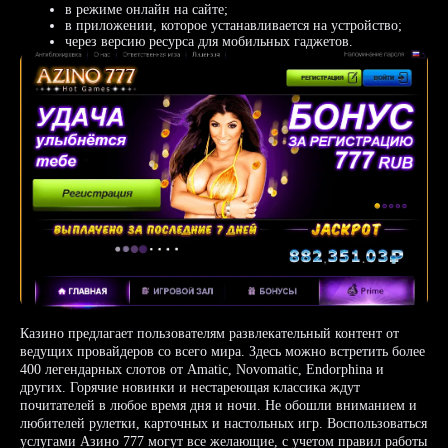
в режиме онлайн на сайте;
в приложении, которое устанавливается на устройство;
через версию ресурса для мобильных гаджетов.
Казино предлагает пользователям развлекательный контент от
ведущих провайдеров со всего мира. Здесь можно встретить более
400 легендарных слотов от Amatic, Novomatic, Endorphina и
других. Горячие новинки и нестареющая классика ждут
почитателей в любое время дня и ночи. Не обошли вниманием и
любителей рулетки, карточных и настольных игр. Воспользоваться
услугами Азино 777 могут все желающие, с учетом правил работы