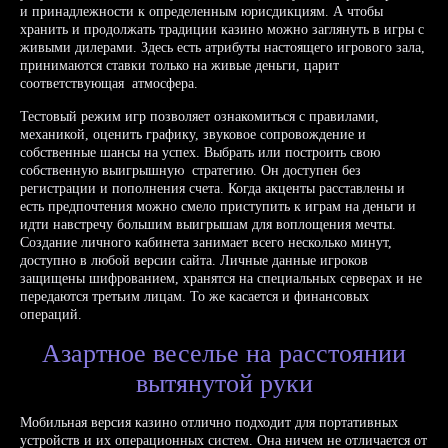
и принадлежности к определенным юрисдикциям. А чтобы
хранить и продолжать традиции казино можно заглянуть в игры с
живыми дилерами. Здесь есть атрибуты настоящего игрового зала,
принимаются ставки только на живые деньги, царит
соответствующая атмосфера.
Тестовый режим игр позволяет ознакомиться с правилами,
механикой, оценить графику, звуковое сопровождение и
собственные шансы на успех. Выбрать или построить свою
собственную выигрышную стратегию. Он доступен без
регистрации и пополнения счета. Когда акценты расставлены и
есть предпочтения можно смело приступить к играм на деньги и
идти навстречу большим выигрышам для воплощения мечты.
Создание личного кабинета занимает всего несколько минут,
доступно в любой версии сайта. Личные данные игроков
защищены шифрованием, хранятся на специальных серверах и не
передаются третьим лицам. То же касается и финансовых
операций.
Азартное веселье на расстоянии
вытянутой руки
Мобильная версия казино отлично подходит для портативных
устройств и их операционных систем. Она ничем не отличается от