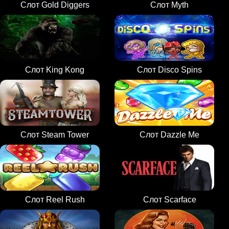
Слот Gold Diggers
Слот Myth
Слот King Kong
Слот Disco Spins
Слот Steam Tower
Слот Dazzle Me
Слот Reel Rush
Слот Scarface