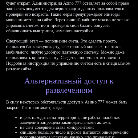
будет открыт. Администрация Azino 777 оставляет за собой право
запросить документы для верификации данных пользователя и
проверки его возраста. Такие меры предупреждают эпизоды
мошенничества на сайте. Через личный кабинет можно не только
управлять счетом, но и проверять свой баланс бонусов,
обналичивать выигрыши, изменять настройки
Следующий этап — пополнение счета. Это сделать просто,
используя банковскую карту, электронный кошелек, платеж с
мобильного, любую удобную платежную систему. Можно даже
использовать криптовалюту. Средства поступают мгновенно.
Подробная инструкция по управлению счетом есть в специальном
разделе сайта.
Альтернативный доступ к
развлечениям
В силу некоторых обстоятельств доступ к Азино 777 может быть
закрыт. Так происходит, когда:
игрок находится на территории, где работа подобных
заведений запрещена законодательными актами;
на сайт совершена атака конкурентами;
слишком большое число игроков пытаются одновременно
воспользоваться услугами казино, что приводит к