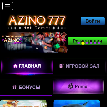
Войти
Региcтрация