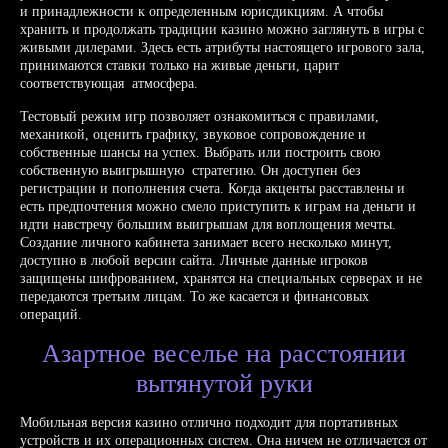
и принадлежности к определенным юрисдикциям. А чтобы
хранить и продолжать традиции казино можно заглянуть в игры с
живыми дилерами. Здесь есть атрибуты настоящего игрового зала,
принимаются ставки только на живые деньги, царит
соответствующая атмосфера.
Тестовый режим игр позволяет ознакомиться с правилами,
механикой, оценить графику, звуковое сопровождение и
собственные шансы на успех. Выбрать или построить свою
собственную выигрышную стратегию. Он доступен без
регистрации и пополнения счета. Когда акценты расставлены и
есть предпочтения можно смело приступить к играм на деньги и
идти навстречу большим выигрышам для воплощения мечты.
Создание личного кабинета занимает всего несколько минут,
доступно в любой версии сайта. Личные данные игроков
защищены шифрованием, хранятся на специальных серверах и не
передаются третьим лицам. То же касается и финансовых
операций.
Азартное веселье на расстоянии
вытянутой руки
Мобильная версия казино отлично подходит для портативных
устройств и их операционных систем. Она ничем не отличается от