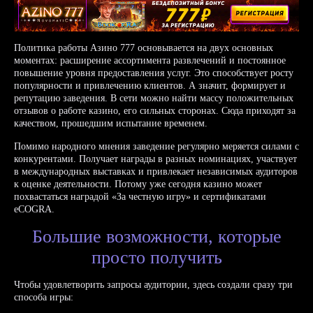
Политика работы Азино 777 основывается на двух основных
моментах: расширение ассортимента развлечений и постоянное
повышение уровня предоставления услуг. Это способствует росту
популярности и привлечению клиентов. А значит, формирует и
репутацию заведения. В сети можно найти массу положительных
отзывов о работе казино, его сильных сторонах. Сюда приходят за
качеством, прошедшим испытание временем.
Помимо народного мнения заведение регулярно меряется силами с
конкурентами. Получает награды в разных номинациях, участвует
в международных выставках и привлекает независимых аудиторов
к оценке деятельности. Потому уже сегодня казино может
похвастаться наградой «За честную игру» и сертификатами
eCOGRA.
Большие возможности, которые
просто получить
Чтобы удовлетворить запросы аудитории, здесь создали сразу три
способа игры: