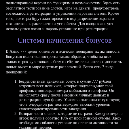
полноэкранной версии по функциям и возможностям. Здесь есть
бесплатное тестирование слотов, игра на деньги, предусмотрена
возможность регистрации и управления игровым счетом. Кроме
того, все игры будут адаптироваться под разрешение экрана и
технические характеристики устройства. Для входа в аккаунт
используются логин и пароль указанные при регистрации.
Система начисления бонусов
В Azino 777 ценят клиентов и всячески поощряют их активность.
Бонусная политика построена таким образом, чтобы на всех
этапах игрок чувствовал заботу о себе, не терял интерес достигать
новых высот в мире азартных развлечений. Всего есть 3 вида
поощрений:
Бездепозитный денежный бонус в сумме 777 рублей
встречает всех новичков, которые подтверждают свой
профиль с помощью номера мобильного телефона. Он
начисляется сразу после внесения личных данных в
регистрационную форму. Условия отыгрыша отсутствуют,
что в очередной раз подтверждает высокий уровень
клиентоориентированности заведения.
Возврат части ставок, которые не сыграли. Каждую неделю
игрок получит обратно 10% от проигранной суммы. Здесь
необходимо соблюсти условие по степени активности за
указанный период.