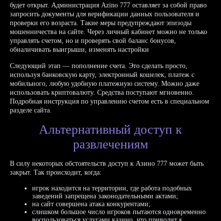
будет открыт. Администрация Azino 777 оставляет за собой право
запросить документы для верификации данных пользователя и
проверки его возраста. Такие меры предупреждают эпизоды
мошенничества на сайте. Через личный кабинет можно не только
управлять счетом, но и проверять свой баланс бонусов,
обналичивать выигрыши, изменять настройки
Следующий этап — пополнение счета. Это сделать просто,
используя банковскую карту, электронный кошелек, платеж с
мобильного, любую удобную платежную систему. Можно даже
использовать криптовалюту. Средства поступают мгновенно.
Подробная инструкция по управлению счетом есть в специальном
разделе сайта.
Альтернативный доступ к
развлечениям
В силу некоторых обстоятельств доступ к Азино 777 может быть
закрыт. Так происходит, когда:
игрок находится на территории, где работа подобных
заведений запрещена законодательными актами;
на сайт совершена атака конкурентами;
слишком большое число игроков пытаются одновременно
воспользоваться услугами казино, что приводит к