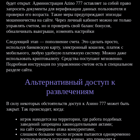
будет открыт. Администрация Azino 777 оставляет за собой право
запросить документы для верификации данных пользователя и
проверки его возраста. Такие меры предупреждают эпизоды
мошенничества на сайте. Через личный кабинет можно не только
управлять счетом, но и проверять свой баланс бонусов,
обналичивать выигрыши, изменять настройки
Следующий этап — пополнение счета. Это сделать просто,
используя банковскую карту, электронный кошелек, платеж с
мобильного, любую удобную платежную систему. Можно даже
использовать криптовалюту. Средства поступают мгновенно.
Подробная инструкция по управлению счетом есть в специальном
разделе сайта.
Альтернативный доступ к
развлечениям
В силу некоторых обстоятельств доступ к Азино 777 может быть
закрыт. Так происходит, когда:
игрок находится на территории, где работа подобных
заведений запрещена законодательными актами;
на сайт совершена атака конкурентами;
слишком большое число игроков пытаются одновременно
воспользоваться услугами казино, что приводит к